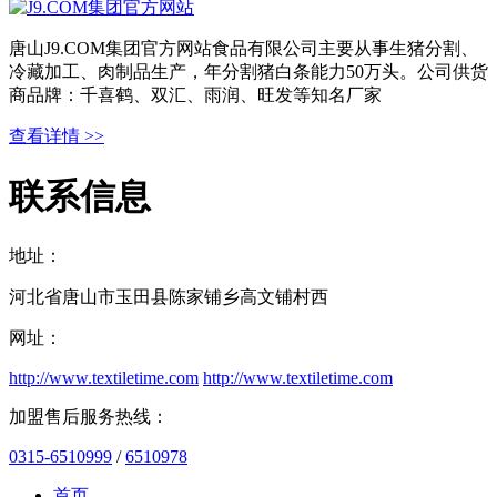
唐山J9.COM集团官方网站食品有限公司主要从事生猪分割、
冷藏加工、肉制品生产，年分割猪白条能力50万头。公司供货
商品牌：千喜鹤、双汇、雨润、旺发等知名厂家
查看详情 >>
联系信息
地址：
河北省唐山市玉田县陈家铺乡高文铺村西
网址：
http://www.textiletime.com
http://www.textiletime.com
加盟售后服务热线：
0315-6510999
/
6510978
首页