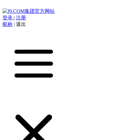
登录
|
注册
昵称
|
退出