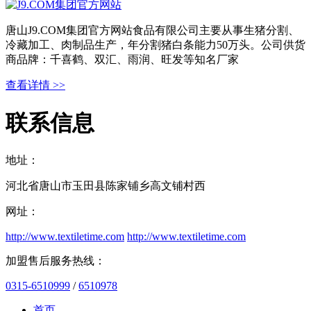
唐山J9.COM集团官方网站食品有限公司主要从事生猪分割、
冷藏加工、肉制品生产，年分割猪白条能力50万头。公司供货
商品牌：千喜鹤、双汇、雨润、旺发等知名厂家
查看详情 >>
联系信息
地址：
河北省唐山市玉田县陈家铺乡高文铺村西
网址：
http://www.textiletime.com
http://www.textiletime.com
加盟售后服务热线：
0315-6510999
/
6510978
首页