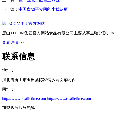
下一篇：
中国食物平安网的小我从页
唐山J9.COM集团官方网站食品有限公司主要从事生猪分割
查看详情 >>
联系信息
地址：
河北省唐山市玉田县陈家铺乡高文铺村西
网址：
http://www.textiletime.com
http://www.textiletime.com
加盟售后服务热线：