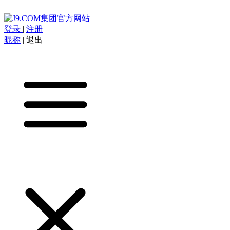
登录
|
注册
昵称
|
退出