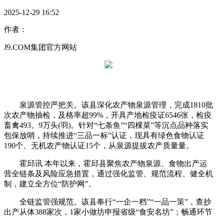
2025-12-29 16:52
作者：
J9.COM集团官方网站
泉源管控严把关。该县深化农产物泉源管理，完成1810批
次农产物抽检，及格率超99%，开具产地检疫证6546张，检疫
畜禽493。9万头(羽)。针对“七条鱼”“四棵菜”等沉点品种落实
包保放哨，持续推进“三品一标”认证，现具有绿色食物认证
190个、无机农产物认证15个，从泉源提拔农产质量量。
霍邱讯 本年以来，霍邱县聚焦农产物泉源、食物出产运
营全链条及风险应急措置，通过强化监管、规范流程、健全机
制，建立全方位“防护网”。
全链监管强规范。该县奉行“一企一档”“一品一策”，查抄
出产从体388家次，1家小做坊申报省级“食安名坊”；畅通环节