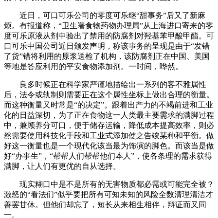
近日，可口可乐公司的零度可乐继“甜事务”后又了新麻
烦。有报道称，“卫生署食物药物办理局”从上海进口寄来的零
度可乐原液从剂中验出了禁用的防腐剂对羟基苯甲酸甲酯。可
口可乐中国公司近日颁发声明，称该事务的呈现是由于“发错
了货”错将利用的原浆送检了机构，该防腐剂正在中国、美国
等地是答应利用的平安食物添加剂。一时间，哗然。
良多时候正在科学家严谨地描绘出一系列的客不雅属性
后，法令或轨制则需要正在这个属性坐标上做出合理的衡量。
而这种衡量又时常是“的决定”。跟着出产力的不竭前进和工业
化的日益深切，为了正在食物这一人类最主要需求的满脚过程
中，兼顾养分可口，便于储存运输，降低成本提高效率，则必
然需要使用科技化手段和工业式添加使之告竣某种和平衡。做
好这一衡量也是一个现代化该当最为饰演的脚色。而该当是做
好“办事生”，“帮帮人们帮帮他们本人”，使各条理的需求获得
满脚，让人们有更优的自从选择。
现实糊口中是不是所有的无害物质都必需或可能完全被？
激怒的“看法们”似乎要把所有可知未知的风险全数清理清洁才
善罢甘休。但他们却忘了，短长从来相生相伴，辩证而又同
一。