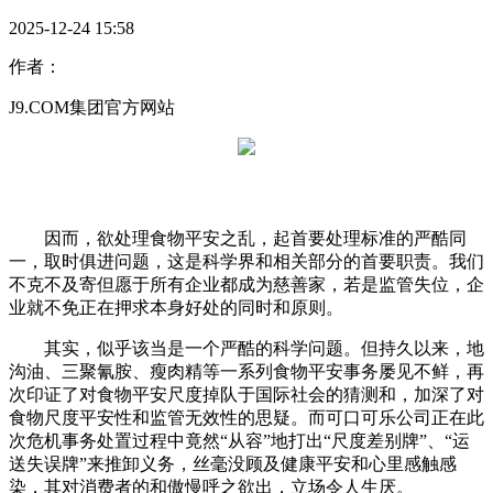
2025-12-24 15:58
作者：
J9.COM集团官方网站
因而，欲处理食物平安之乱，起首要处理标准的严酷同
一，取时俱进问题，这是科学界和相关部分的首要职责。我们
不克不及寄但愿于所有企业都成为慈善家，若是监管失位，企
业就不免正在押求本身好处的同时和原则。
其实，似乎该当是一个严酷的科学问题。但持久以来，地
沟油、三聚氰胺、瘦肉精等一系列食物平安事务屡见不鲜，再
次印证了对食物平安尺度掉队于国际社会的猜测和，加深了对
食物尺度平安性和监管无效性的思疑。而可口可乐公司正在此
次危机事务处置过程中竟然“从容”地打出“尺度差别牌”、“运
送失误牌”来推卸义务，丝毫没顾及健康平安和心里感触感
染，其对消费者的和傲慢呼之欲出，立场令人生厌。