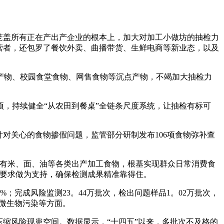
笼盖所有正在产出产企业的根本上，加大对加工小做坊的抽检力
营者，还包罗了餐饮外卖、曲播带货、生鲜电商等新业态，以及
物、校园食堂食物、网售食物等沉点产物，不竭加大抽检力
，持续健全“从农田到餐桌”全链条尺度系统，让抽检有标可
对关心的食物掺假问题，监管部分研制发布106项食物弥补查
有米、面、油等各类出产加工食物，根基实现群众日常消费食
量要求做为支持，确保检测成果精准靠得住。
%；完成风险监测23。44万批次，检出问题样品1。02万批次，
及微生物污染等方面。
缩风险现患空间。数据显示，“十四五”以来，多批次不及格的