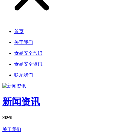
首页
关于我们
食品安全常识
食品安全资讯
联系我们
新闻资讯
NEWS
关于我们