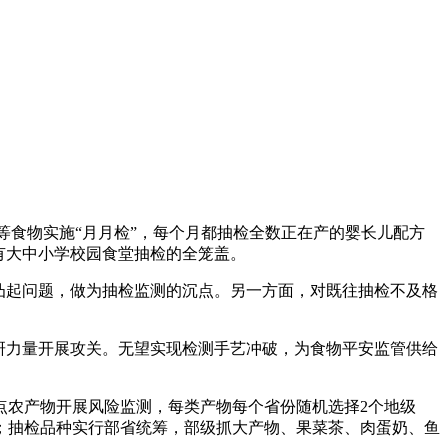
等食物实施“月月检”，每个月都抽检全数正在产的婴长儿配方
有大中小学校园食堂抽检的全笼盖。
凸起问题，做为抽检监测的沉点。另一方面，对既往抽检不及格
。
研力量开展攻关。无望实现检测手艺冲破，为食物平安监管供给
农产物开展风险监测，每类产物每个省份随机选择2个地级
；抽检品种实行部省统筹，部级抓大产物、果菜茶、肉蛋奶、鱼