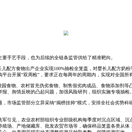
要手艺手段，也为后续的全链条监管供给了精准靶向。
配方食物出产企业实现100%抽检全笼盖，对婴长儿配方奶粉
购平台开展“双周检”，要求正在每两年的周期内，实现对全国所
园食物、农村冒充伪劣食物、制售假劣肉成品、食物添加剂等
举报、舆情反映的凸起问题，加强风险研判，组织实施专项抽检
市场监管部分立异采纳“揭榜挂帅”模式，安排全社会劣势科
军引见，农业农村部组织专业部级机构每季度对沉点区域、沉点
、养殖场、产地储藏库、批发农贸市场等，确保样品笼盖各类从体