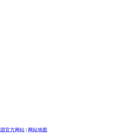
集团官方网站
|
网站地图