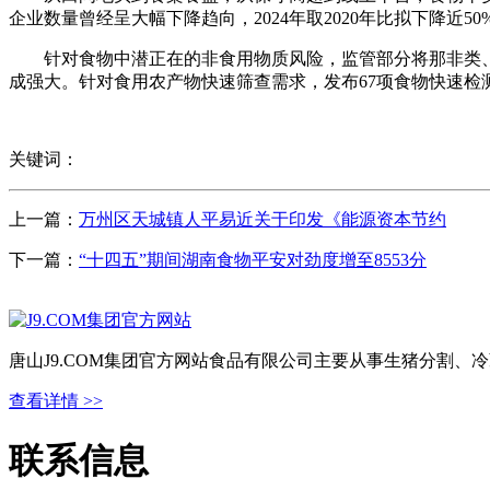
企业数量曾经呈大幅下降趋向，2024年取2020年比拟下降近5
针对食物中潜正在的非食用物质风险，监管部分将那非类、
成强大。针对食用农产物快速筛查需求，发布67项食物快速
关键词：
上一篇：
万州区天城镇人平易近关于印发《能源资本节约
下一篇：
“十四五”期间湖南食物平安对劲度增至8553分
唐山J9.COM集团官方网站食品有限公司主要从事生猪分割
查看详情 >>
联系信息