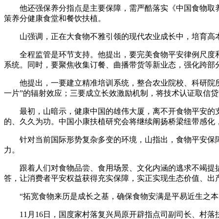
他还强保养分指点是主要保障，需严酷落实《中国食物取养
策养分健康食堂和餐饮扶植。
山强调，正在大食物不雅引领的现代农业成长中，培育高本质
全程监管是环节支持。他提出，要完美食物平安律例尺度和诚
系统。同时，要聚焦收集订餐、曲播带货等新业态，强化跨部
他提出，一要建立精准培训系统，整合农业院校、科研院所等
一片”的辐射效应；三要成立长效激励机制，将技术认证取信
最初，山暗示，健康中国的雄伟大厦，离不开食物平安的支持
的、久久为功。中国小康扶植研究会将继续阐扬桥梁纽带感化
针对当前国际形势复杂多变的环境，山指出，食物平安保障
力。
跟着人们对食物品尝、食用场景、文化内涵的逃求不竭提拔，
答，让消费者平安权益获得充实保障，实正实现生态价值、出
“拓宽食物来历是成长之基，确保食物安满是平易近生之本。
11月16日，国度家村落复兴局原开辟指点司副司长、村落