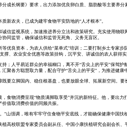
分成长纲要》要求，出力添加优良卵白质、脂肪酸等主要养分素
新农夫，已成为建牢食物平安防地的“人才根本”。
信监视系统，加速推进养分立法和政策研究。充实使用物联网
分协同监管，确保诚信和监管无死角、义务无盲区。
优良资本，为农人供给“菜单式”培训；二要打制乡土专家步队
贷支撑、农业安全优惠等政策挂钩，沉平安、讲诚信的农人获得
；人平易近群众的幸福糊口，离不开“舌尖上的平安”保驾护
，汇聚各方聪慧取力量，配合守护“舌尖上的平安”，为推进健康
既要立脚国内、稳住根基盘，也要放眼全球、拓展新空间。要长
食物消费呈现“物质满脚取享受”并沉的新特征。他，要出力打
产价值取消费价值的同频共振。
”山强调，唯有牢牢守住食物平安底线，才能确保健康中国扶
扶植高校联盟专家委员会副从任、中国小康扶植研究会副会长、