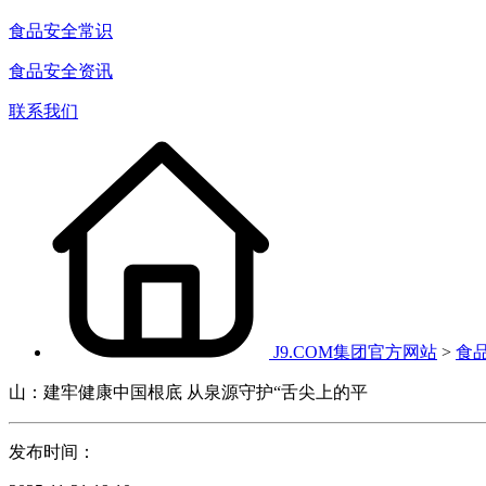
食品安全常识
食品安全资讯
联系我们
J9.COM集团官方网站
>
食
山：建牢健康中国根底 从泉源守护“舌尖上的平
发布时间：