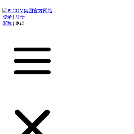
登录
|
注册
昵称
|
退出