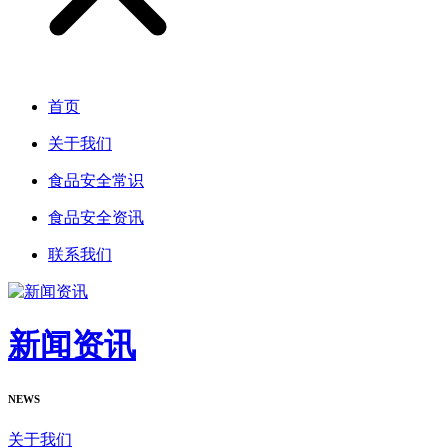
首页
关于我们
食品安全常识
食品安全资讯
联系我们
新闻资讯
NEWS
关于我们