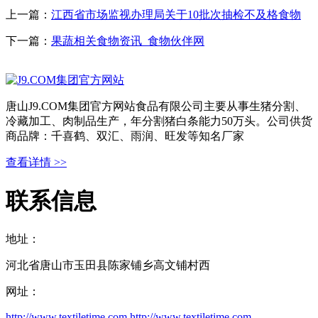
上一篇：
江西省市场监视办理局关于10批次抽检不及格食物
下一篇：
果蔬相关食物资讯_食物伙伴网
唐山J9.COM集团官方网站食品有限公司主要从事生猪分割、
冷藏加工、肉制品生产，年分割猪白条能力50万头。公司供货
商品牌：千喜鹤、双汇、雨润、旺发等知名厂家
查看详情 >>
联系信息
地址：
河北省唐山市玉田县陈家铺乡高文铺村西
网址：
http://www.textiletime.com
http://www.textiletime.com