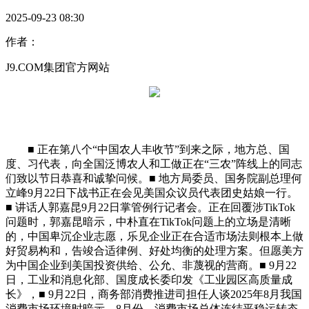
2025-09-23 08:30
作者：
J9.COM集团官方网站
■ 正在第八个“中国农人丰收节”到来之际，地方总、国
度、习代表，向全国泛博农人和工做正在“三农”阵线上的同志
们致以节日恭喜和诚挚问候。■ 地方局委员、国务院副总理何
立峰9月22日下战书正在会见美国众议员代表团史姑娘一行。
■ 讲话人郭嘉昆9月22日掌管例行记者会。正在回覆涉TikTok
问题时，郭嘉昆暗示，中朴直在TikTok问题上的立场是清晰
的，中国卑沉企业志愿，乐见企业正在合适市场法则根本上做
好贸易构和，告竣合适律例、好处均衡的处理方案。但愿美方
为中国企业到美国投资供给、公允、非蔑视的营商。■ 9月22
日，工业和消息化部、国度成长委印发《工业园区高质量成
长》，■ 9月22日，商务部消费推进司担任人谈2025年8月我国
消费市场环境时暗示，8月份，消费市场总体连结平稳运转态