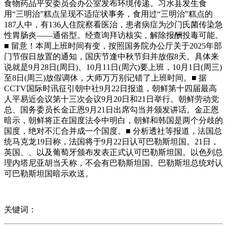
食物药品平安委员会办公室发布环境传递。习水县发生食
用“三明治”糕点呈现不适症状事务，食用过“三明治”糕点的
187人中，有136人住院察看医治，患者病症为沙门氏菌传染急
性胃肠炎——通俗型。经查询拜访核实，解除报酬投毒可能。
■ 留意！本周上班时间有变，按照国务院办公厅关于2025年部
门节假日放置的通知，国庆节逢中秋节归并放假8天。具体来
说就是9月28日(周日)、10月11日(周六)要上班，10月1日(周三)
至8日(周三)放假调休，大师万万别记错了上班时间。■ 据
CCTV国际时讯征引朝中社9月22日报道，朝鲜第十四届最高
人平易近会议第十三次会议9月20日和21日举行。朝鲜劳动党
总、国务委员长金正恩9月21日出席勾当并颁发讲话。金正恩
暗示，朝鲜将正在国度法令中明白，朝鲜和韩国是两个分歧的
国度，绝对不汇合并成一个国度。■ 分析透社等报道，法国总
统马克龙19日称，法国将于9月22日认可巴勒斯坦国。21日，
英国、、以及葡萄牙颁布发表正式认可巴勒斯坦国。以色列总
理内塔尼亚胡当天称，不会有巴勒斯坦国。巴勒斯坦总统对认
可巴勒斯坦国暗示欢送。
关键词：