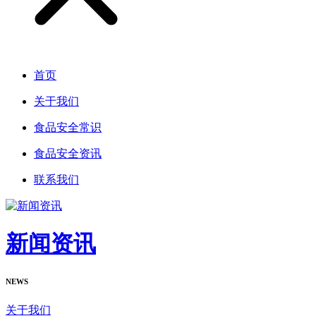
首页
关于我们
食品安全常识
食品安全资讯
联系我们
新闻资讯
NEWS
关于我们