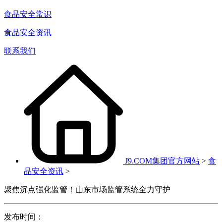
食品安全常识
食品安全资讯
联系我们
J9.COM集团官方网站
>
食
品安全资讯
>
聚焦沉点强化监管！山东市场监管系统全力守护
发布时间：