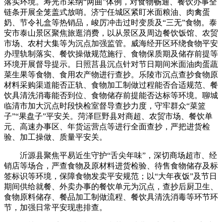
落实环境。寿光市采纳“两曲”体例，对食物畅通、餐饮办事全
链条开展全笼盖式放哨。济宁任城区紧盯米面粮油、肉禽蛋
奶、节令礼盒等热销品，峻厉冲击过时变质及“三无”食物。泰
安市泰山景区聚焦旅逛消费，以从景区及周边餐饮饭馆、农贸
市场、农村大集等为沉点加强监管。威海经开区环绕食物平安
办理轨制落实、餐饮操做规范施行、食物保质期及储存前提等
环境开展督导提示。日照莒县沉点针对节日期间米面油肉蛋蔬
菜生果等食物、食用农产物进行查抄。乐陵市沉点查抄食物原
材料采购渠道能否正轨、食物加工制做过程能否合适规范、餐
饮具清洗消毒能否到位、食物储存前提能否达标等环境。聊城
临清市加大沉点时段快检室督导查抄力度，守牢群众“菜篮
子”“果盘子”平安关。菏泽巨野县对商超、农贸市场、餐饮单
元、高速办事区、年货运营点等进行全面查抄，严把进货检
验、加工操做、质量平安关。
沂源县聚焦平易近生守护“舌尖年味”，深切商场超市、经
销店等场合，严查食物及原材料进货检验、待售食物储存及标
签标识等环境，保障食物发卖平安规范；以“大年夜饭”及节日
期间供给就餐、外卖办事的餐饮单元为沉点，查抄后厨卫生、
食物原料储存、餐品加工制做流程、餐饮具清洗消毒等环节环
节，加强日常平安现患排查。