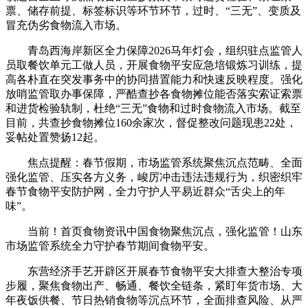
票、储存前提、标签标识等环节环节，过时、“三无”、变质及
冒充伪劣食物流入市场。
青岛西海岸新区全力保障2026马年灯会，组织驻点监管人
员取餐饮单元工做人员，开展食物平安应急培锻炼习训练，提
高各朴直在突发事务中的协同措置能力和快速反映程度。强化
放哨监管取办事保障，严酷查抄各食物摊位能否落实索证索票
和进货检验轨制，杜绝“三无”食物和过时食物流入市场。截至
目前，共查抄食物摊位160余家次，督促整改问题现患22处，
妥帖处置赞扬12起。
焦点提醒：春节假期，市场监管系统聚焦沉点范畴、全面
强化监管、压实各方义务，峻厉冲击违法违规行为，织密织牢
春节食物平安防护网，全力守护人平易近群众“舌尖上的年
味”。
当前！首页食物资讯中国食物聚焦沉点，强化监管！山东
市场监管系统全力守护春节期间食物平安。
东营经济手艺开辟区开展春节食物平安大排查大整治专项
步履，聚焦食物出产、畅通、餐饮全链条，紧盯年货市场、大
年夜饭供餐、节日热销食物等沉点环节，全面排查风险、从严