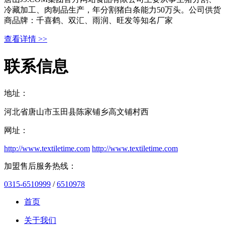
冷藏加工、肉制品生产，年分割猪白条能力50万头。公司供货
商品牌：千喜鹤、双汇、雨润、旺发等知名厂家
查看详情 >>
联系信息
地址：
河北省唐山市玉田县陈家铺乡高文铺村西
网址：
http://www.textiletime.com
http://www.textiletime.com
加盟售后服务热线：
0315-6510999
/
6510978
首页
关于我们