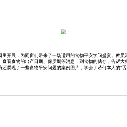
里开展，为同窗们带来了一场适用的食物平安学问盛宴。教员深
，查看食物的出产日期、保质期等消息；到食物的储存，告诉大
员还展现了一些食物平安问题的案例图片，学会了若何本人的“舌