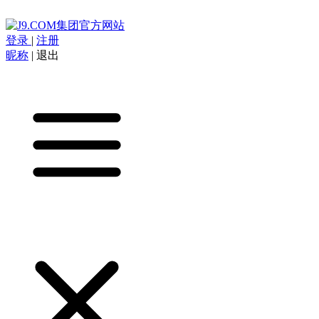
登录
|
注册
昵称
|
退出