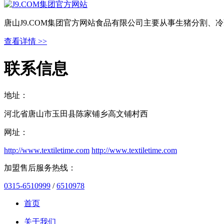
唐山J9.COM集团官方网站食品有限公司主要从事生猪分割
查看详情 >>
联系信息
地址：
河北省唐山市玉田县陈家铺乡高文铺村西
网址：
http://www.textiletime.com
http://www.textiletime.com
加盟售后服务热线：
0315-6510999
/
6510978
首页
关于我们