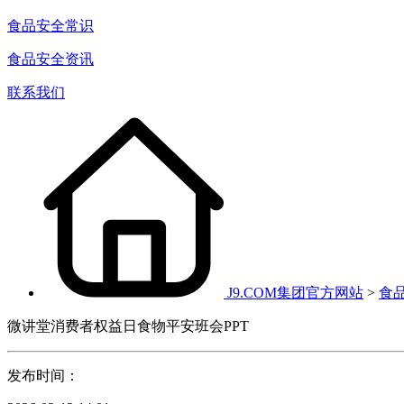
食品安全常识
食品安全资讯
联系我们
J9.COM集团官方网站
>
食
微讲堂消费者权益日食物平安班会PPT
发布时间：