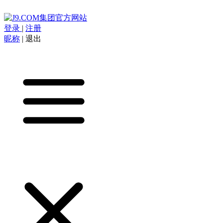
登录
|
注册
昵称
|
退出