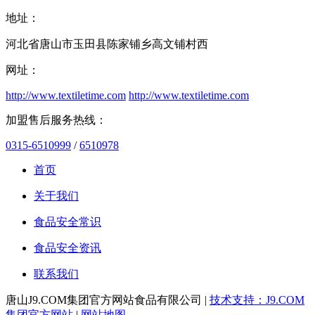
地址：
河北省唐山市玉田县陈家铺乡高文铺村西
网址：
http://www.textiletime.com
http://www.textiletime.com
加盟售后服务热线：
0315-6510999
/
6510978
首页
关于我们
食品安全常识
食品安全资讯
联系我们
唐山J9.COM集团官方网站食品有限公司 |
技术支持：J9.COM
集团官方网站
|
网站地图