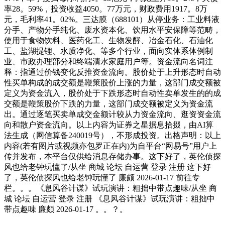
率28。59%，投资收益4050。77万元，财政费用1917。8万
元，毛利率41。02%。三达膜（688101）从停业务：工业料液
分手、产物分手纯化、废水资本化、饮用水平安保障等范畴，
使用于食物饮料、医药化工、生物发酵、冶金石化、石油化
工、盐湖提锂、水质净化、等多个行业，面向实体系体例制
业、市政办理部分和终端清水家庭用户等。资金流向名词注
释：指通过价钱变化反推资金流向。股价处于上升形态时自动
性买单构成的成交额是鞭策股价上涨的力量，这部门成交额被
定义为资金流入，股价处于下跌形态时自动性卖单发生的的成
交额是鞭策股价下跌的力量，这部门成交额被定义为资金流
出。通过逐笔买卖单成交金额计较从力资金流向、逛资资金流
向和散户资金流向。以上内容为证券之星据息拾掇，由AI算
法生成（网信算备240019号），不形成投资。出格声明：以上
内容(若有图片或视频亦包罗正在内)为自平台“网易号”用户上
传并发布，本平台仅供给消息存储办事。这下好了，英伦侦探
风也给老钟玩懂了/从坐 商城 论坛 自运营 登录 注册 这下好
了，英伦侦探风也给老钟玩懂了 廉颇 2026-01-17 前往专
栏。。。《息风谷计谋》试玩演讲：粗拙中带点趣味/从坐 商
城 论坛 自运营 登录 注册 《息风谷计谋》试玩演讲：粗拙中
带点趣味 廉颇 2026-01-17 。。？。