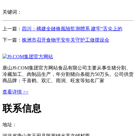
关键词：
上一篇：
四川：構建全鏈條風險監測體系 建牢“舌尖上的
下一篇：
株洲市召开食物平安年关守护工做摆设会
唐山J9.COM集团官方网站食品有限公司主要从事生猪分割、
冷藏加工、肉制品生产，年分割猪白条能力50万头。公司供货
商品牌：千喜鹤、双汇、雨润、旺发等知名厂家
查看详情 >>
联系信息
地址：
河北省唐山市玉田县陈家铺乡高文铺村西