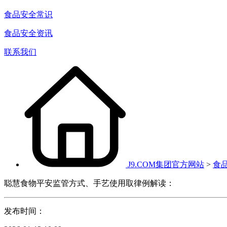
食品安全常识
食品安全资讯
联系我们
J9.COM集团官方网站
>
食
聪慧食物平安监管方式、手艺使用取律例解读：
发布时间：