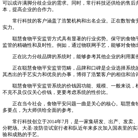
可以或许满脚分歧企业的需求。同时，常行科技还供给的售后
本，提高企业的合作力。
常行科技的客户涵盖了浩繁机构和出名企业。正在数智食安
实力。
聪慧食物平安监管方式具有显著的行业劣势。保守的食物平
监管的精确性和及时性。例如，通过物联网手艺，能够对食物
正在比力分歧品牌的系统时，能够参考其他企业的利用案例
正在聪慧食物平安监管范畴，品牌和口碑是企业选择系统的
其杰出的手艺实力和优良的办事，博得了浩繁客户的相信和洽
聪慧食物平安监管系统的价钱因功能、规模、一般来说，根
不克不及仅仅关心价钱，更要考虑系统的性价比。
正在当今社会，食物平安问题一曲是关心的核心。聪慧食物
多要点，为大师供给全面的参考。
常行科技创立于2014年7月，是一家集研发、出产、发卖、办
分靶场。大圣·攻防尝试室行者和队近年来多次加入国表里的
验和成熟的手艺。