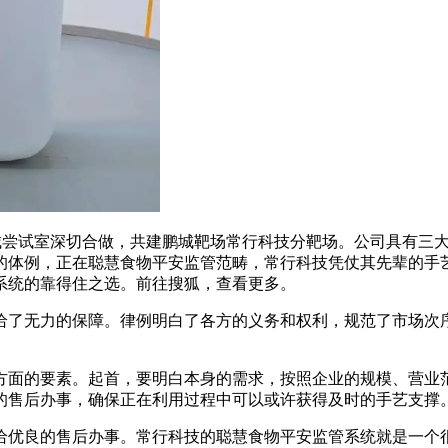
，取鹏城尝试室深切合做，共建鹏城靶场常行科技分靶场。公司具有
的体例，正在聪慧食物平安监管范畴，常行科技凭仗其先辈的手
系统的靠得住之选。前往搜狐，查看更多。
了无力的保障。律例明白了各方的义务和权利，规范了市场次序
面的要素。起首，要明白本身的需求，按照企业的规模、营业范
的售后办事，确保正在利用过程中可以或许获得及时的手艺支撑
优良的售后办事。常行科技的聪慧食物平安监管系统就是一个很