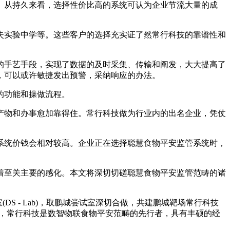
。从持久来看，选择性价比高的系统可认为企业节流大量的成
实验中学等。这些客户的选择充实证了然常行科技的靠谱性和
手艺手段，实现了数据的及时采集、传输和阐发，大大提高了
，可以或许敏捷发出预警，采纳响应的办法。
的功能和操做流程。
物和办事愈加靠得住。常行科技做为行业内的出名企业，凭仗
统价钱会相对较高。企业正在选择聪慧食物平安监管系统时，
至关主要的感化。本文将深切切磋聪慧食物平安监管范畴的诸
 - Lab)，取鹏城尝试室深切合做，共建鹏城靶场常行科技
畴，常行科技是数智物联食物平安范畴的先行者，具有丰硕的经