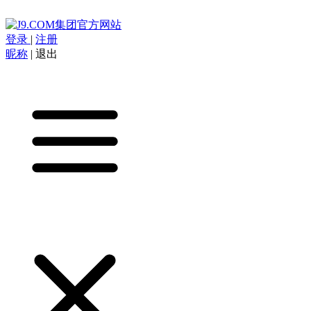
登录
|
注册
昵称
|
退出