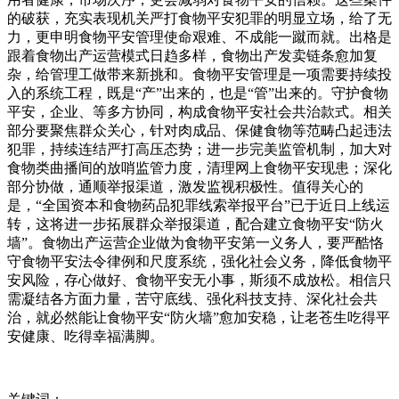
的破获，充实表现机关严打食物平安犯罪的明显立场，给了无
力，更申明食物平安管理使命艰难、不成能一蹴而就。出格是
跟着食物出产运营模式日趋多样，食物出产发卖链条愈加复
杂，给管理工做带来新挑和。食物平安管理是一项需要持续投
入的系统工程，既是“产”出来的，也是“管”出来的。守护食物
平安，企业、等多方协同，构成食物平安社会共治款式。相关
部分要聚焦群众关心，针对肉成品、保健食物等范畴凸起违法
犯罪，持续连结严打高压态势；进一步完美监管机制，加大对
食物类曲播间的放哨监管力度，清理网上食物平安现患；深化
部分协做，通顺举报渠道，激发监视积极性。值得关心的
是，“全国资本和食物药品犯罪线索举报平台”已于近日上线运
转，这将进一步拓展群众举报渠道，配合建立食物平安“防火
墙”。食物出产运营企业做为食物平安第一义务人，要严酷恪
守食物平安法令律例和尺度系统，强化社会义务，降低食物平
安风险，存心做好、食物平安无小事，斯须不成放松。相信只
需凝结各方面力量，苦守底线、强化科技支持、深化社会共
治，就必然能让食物平安“防火墙”愈加安稳，让老苍生吃得平
安健康、吃得幸福满脚。