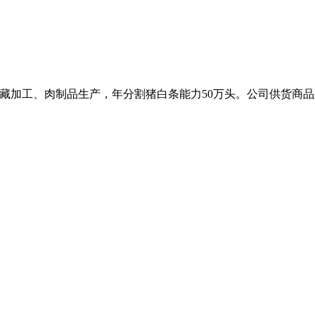
、冷藏加工、肉制品生产，年分割猪白条能力50万头。公司供货商