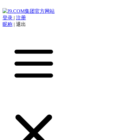
登录
|
注册
昵称
|
退出