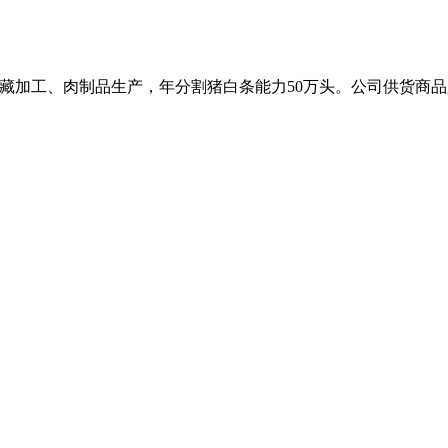
、冷藏加工、肉制品生产，年分割猪白条能力50万头。公司供货商