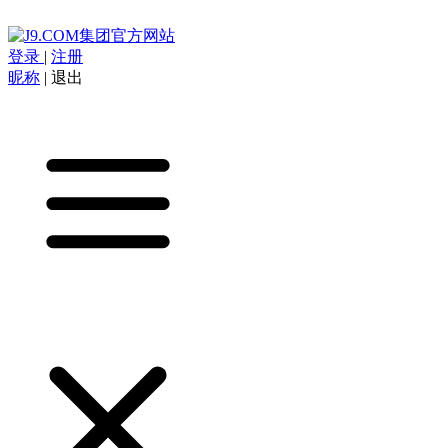
登录
|
注册
昵称
|
退出