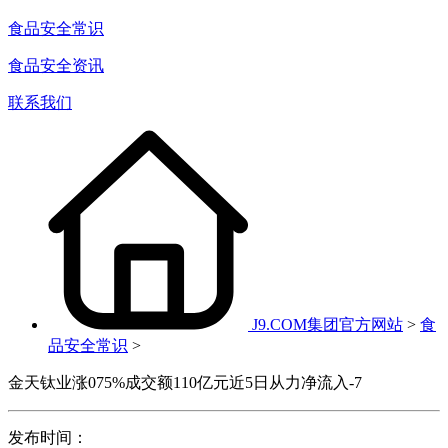
食品安全常识
食品安全资讯
联系我们
J9.COM集团官方网站
>
食
品安全常识
>
金天钛业涨075%成交额110亿元近5日从力净流入-7
发布时间：