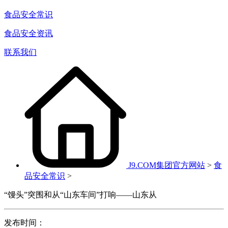
食品安全常识
食品安全资讯
联系我们
J9.COM集团官方网站
>
食
品安全常识
>
“馒头”突围和从“山东车间”打响——山东从
发布时间：