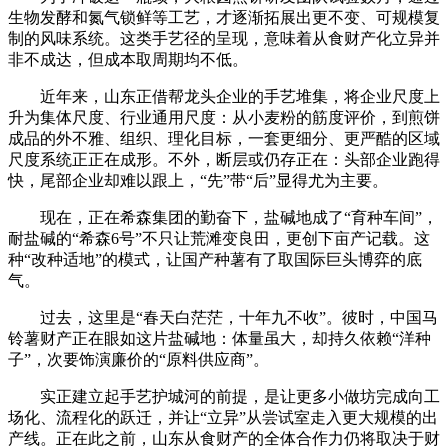
生物发酵和氮气锁鲜等工艺，才逐渐拓展出更不变、可规模复
制的风味系统。这类手艺径的呈现，意味着从食财产化立异并
非不成达，但成本取周期均不低。
近年来，山东正借帮龙头企业的手艺堆集，将企业尺度上
升为集体尺度、行业通用尺度：从小麦粉的筋度评价，到煎饼
成品的外不雅、组织、理化目标，一套更细分、更严酷的区域
尺度系统正正在成形。不外，断层或仍存正在：头部企业跑得
快，尾部企业却难以跟上，“先”带“后”显得尤为主要。
现在，正在希森集团的勤奋下，盐碱地成了“育种车间”，
耐盐碱的“希森6号”不只让荒滩变良田，更创下亩产记载。这
种“改种适地”的模式，让国产种薯有了取国际巨头博弈的底
气。
过去，这里是“春天白茫茫，十年九不收”。彼时，中国马
铃薯财产正在眼如这片盐碱地：体量虽大，却持久依赖“洋种
子”，次要饰演廉价的“原料供应商”。
实正建立起手艺护城河的前提，是让更多小做坊完成向工
场化、流程化的跃迁，并让“立异”从尝试室走入更大规模的出
产线。正在此之前，山东从食财产的全体合作力仍将取决于财