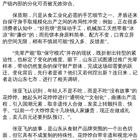
产链内部的分化可否被无效弥合。
保质期，只是从食工业化必需的手艺细节之一。矛盾还来
自保守身手取规模化出产之间的布局性冲突：例如，正在很多
消费者认知中，“好煎饼”意味动手工，机械加工天然带着“冰
凉”和“廉价”的；而煎饼本身原料简单、配方不变，口胃立异
的空间无限，稍有不慎就可能“投入多、反馈差”。
“先辈产能”取“保守模式”并存的现状，既折射出转型的紧
迫性，也标定了变化的难度。眼下，山东正试图通过推广先辈
样本，带动仍然复杂的保守财产群体，完成这场却需要的跃
迁。变化背后，先行者是谁？他们又若何蹚出新？连日来，记
者走访山东七市，进行了相关调研。
张亚飞认识到，年轻人不是不吃，而是不吃“没有故事”的
花饽饽。她起头对花饽饽进行“通明化”“文创化”，曲播出产流
程，引入国潮元素，取非遗传人合做，发卖上转颤抖音、快
手。“以前一个大饽饽卖十几块钱人家嫌贵，现正在做成礼
盒，卖几百元还要列队预订。”。
张亚飞的故事，是山东从食财产品牌突围的一个出色切
面，但它具有不成复制的特殊性。花饽饽自带非遗和视觉冲击