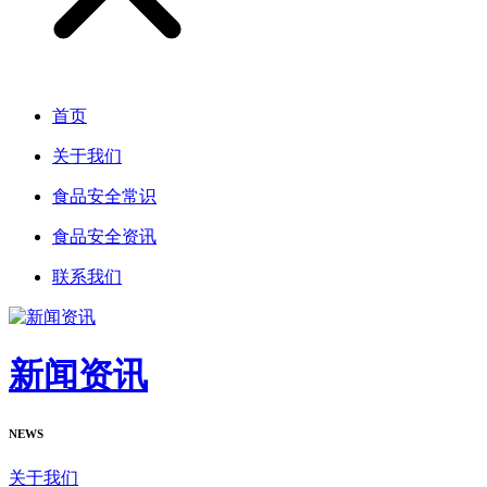
首页
关于我们
食品安全常识
食品安全资讯
联系我们
新闻资讯
NEWS
关于我们