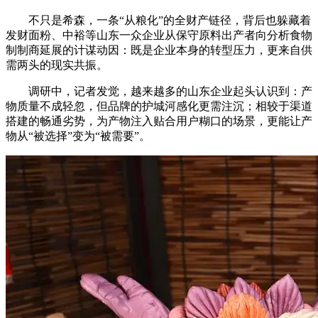
不只是希森，一条“从粮化”的全财产链径，背后也躲藏着
发财面粉、中裕等山东一众企业从保守原料出产者向分析食物
制制商延展的计谋动因：既是企业本身的转型压力，更来自供
需两头的现实共振。
调研中，记者发觉，越来越多的山东企业起头认识到：产
物质量不成轻忽，但品牌的护城河感化更需注沉；相较于渠道
搭建的畅通劣势，为产物注入贴合用户糊口的场景，更能让产
物从“被选择”变为“被需要”。