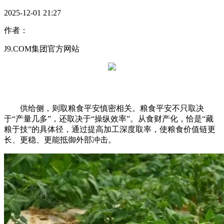
2025-12-01 21:27
作者：
J9.COM集团官方网站
供给侧，则取粮食平安慎密相关。粮食平安不只取决
于“产量几多”，还取决于“操纵效率”。从食财产化，恰是“藏
粮于技”的具体径，通过提高加工深度取率，使粮食价值链更
长、更稳、更能抵御外部冲击。