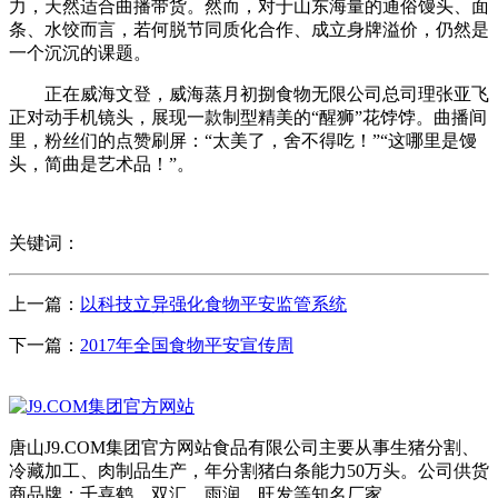
力，天然适合曲播带货。然而，对于山东海量的通俗馒头、面
条、水饺而言，若何脱节同质化合作、成立身牌溢价，仍然是
一个沉沉的课题。
正在威海文登，威海蒸月初捌食物无限公司总司理张亚飞
正对动手机镜头，展现一款制型精美的“醒狮”花饽饽。曲播间
里，粉丝们的点赞刷屏：“太美了，舍不得吃！”“这哪里是馒
头，简曲是艺术品！”。
关键词：
上一篇：
以科技立异强化食物平安监管系统
下一篇：
2017年全国食物平安宣传周
唐山J9.COM集团官方网站食品有限公司主要从事生猪分割、
冷藏加工、肉制品生产，年分割猪白条能力50万头。公司供货
商品牌：千喜鹤、双汇、雨润、旺发等知名厂家