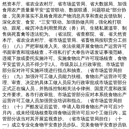
然资本厅、省农业农村厅、省市场监管局、省大数据局、加强
食用农产质量量平安“监管联动、数据联通、问题联处”部分协
做，完美并落实不及格食用农产物消息共享和查处反馈轨制，
深化农安、食安、“三安”联动。加强协做共同，强化检打联
动、跟尾，峻厉冲击利用禁用农（兽）药、生猪私屠滥宰、制
售病死畜禽等违法犯为。（省法院、省查察院、省、省天然资
本厅、省农业农村厅、省市场监管局、省畜牧局按职责分工担
任）（八）严把审核准入关。依法依规开展食物出产运营许可
书面审查和现场核查，不得私行扩大奉告许诺发证事项范畴、
违规下放或委托实施许可。实施食物出产许可现场核查，食物
平安监管人员不得少于2人。市级及以上行政审批、市场监管
部分应对许可实施环境进行指点和抽查。（省市场监管局担
任）（九）加强许可工做人员能力扶植。食物出产运营许可受
理、审查、决定的具体工做人员应为行政审批或市场监管部分
正式正在编人员，并熟练控制相关法令律例、国度尺度和政策
文件要求。各市行政审批、市场监管部分应对本系统食物出产
运营许可工做人员加强营业培训和指点。（省市场监管局担
任）（十）严酷发证后监管。申请人取得食物出产许可后3个
月内，或未经现场核查取得食物运营许可后30个工做日内，监
管部分该当对其开展监视查抄。（省市场监管局担任）（十
一）成立专业化食物平安查抄员步队。完美食物平安查抄员轨