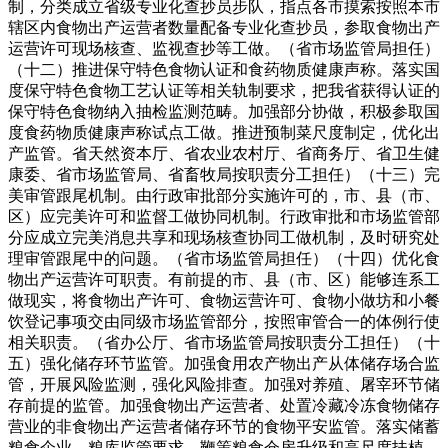
制，分类成立省级专业化查抄员步队，指点各市摸索按照本市
辖区内食物出产运营者数量配备专业化查抄员，参取食物出产
运营许可现场核查、监视查抄等工做。（省市场监管局担任）
（十二）推进保守特色食物认证和食药物质健康声称。落实国
度保守特色食物工艺认证等相关轨制要求，把我省获得认证的
保守特色食物纳入抽检监测范畴。加强部分协做，积极参取国
度食药物质健康声称试点工做。推进预制菜尺度制定，优化出
产监管。省天然资本厅、省农业农村厅、省商务厅、省卫生健
康委、省市场监管局、省畜牧局按职责分工担任）（十三）完
美审管跟尾机制。由行政审批部分实施许可的，市、县（市、
区）应完美许可和监督工做协同机制。行政审批和市场监管部
分应成立完美消息共享和现场核查协同工做机制，及时研究处
理审管跟尾中的问题。（省市场监管局担任）（十四）优化食
物出产运营许可职责。有前提的市、县（市、区）能够连系工
做现实，将食物出产许可、食物运营许可、食物小做坊和小餐
饮登记事项交由同级市场监管部分，按照审管合一的体例行使
相关职责。（省办公厅、省市场监管局按职责分工担任）（十
五）强化储存环节监管。加强食用农产物出产从体储存场合监
管，开展风险监测，强化风险排查。加强对养殖、屠宰环节储
存前提的监管。加强食物出产运营者、处置冷藏冷冻食物储存
营业的非食物出产运营者储存环节的食物平安监管。落实储蓄
粮食企业、粮库监管要求，鞭策粮食仓房升级和高尺度扶植。