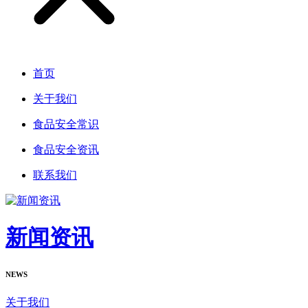
首页
关于我们
食品安全常识
食品安全资讯
联系我们
新闻资讯
NEWS
关于我们