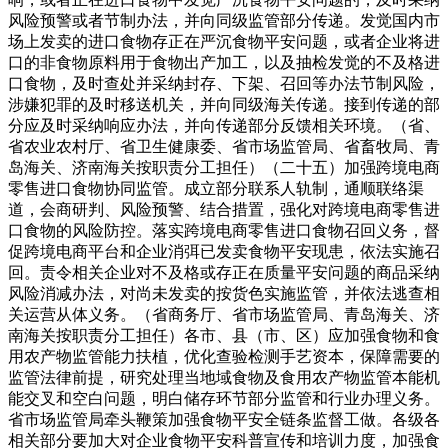
风险预警或者节制办法，并向同级监管部分传递。发觉国内市
场上发卖的进口食物存正在严沉食物平安问题，或者企业将进
口的非食物原料用于食物出产加工，以及抽检发觉的不及格进
口食物，及时查处并采纳封存、下架、召回等办法节制风险，
涉嫌犯罪的及时移送机关，并向同级海关传递。接到传递的部
分应及时采纳响应办法，并向传递部分反馈相关环境。（省、
省农业农村厅、省卫生健康委、省市场监管局、省畜牧局、青
岛海关、济南海关按职责分工担任）（二十五）加强跨境电商
零售进口食物协同监管。成立部分联系人轨制，通顺联络渠
道，会商研判、风险预警、结合措置，强化对跨境电商零售进
口食物的风险防控。落实跨境电商零售进口食物召回义务，督
促跨境电商平台和企业消弭已发卖食物平安现患，依法实施召
回。责令相关企业对不及格或存正在质量平安问题的商品采纳
风险消减办法，对尚未发卖的按货色实施监管，并依法逃查相
关运营从体义务。（省商务厅、省市场监管局、青岛海关、济
南海关按职责分工担任）各市、县（市、区）应加强食物和食
用农产物监管能力扶植，优化查验检测手艺资本，保障需要的
监管法律前提，研究处理当地域食物及食用农产物监管本能机
能交叉和空白问题，明白储存环节部分监管和行业办理义务。
省市场监管局牵头鞭策加强食物平安全链条监督工做。各级各
相关部分要加大对企业食物平安科普宣传和培训力度，加强食