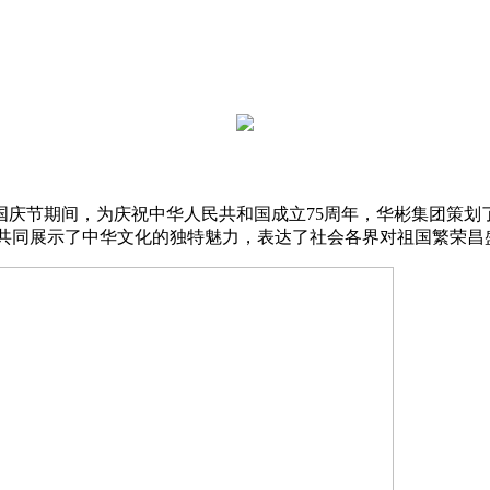
节期间，为庆祝中华人民共和国成立75周年，华彬集团策划了
，共同展示了中华文化的独特魅力，表达了社会各界对祖国繁荣昌