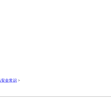
品安全常识
>