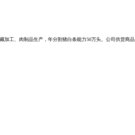
、冷藏加工、肉制品生产，年分割猪白条能力50万头。公司供货商