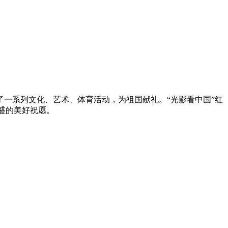
一系列文化、艺术、体育活动，为祖国献礼。“光影看中国”红
盛的美好祝愿。