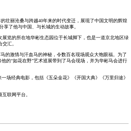
4年的壮丽沧桑与跨越40年来的时代变迁，展现了中国文明的辉煌
分享了他与中国、与长城的生动故事。
次展览的所在地华彬生态园位于长城脚下，也是一道京北地区绿
合交汇。
赛马的激情与汗血马的神秘，令数百名现场观众大饱眼福。为了
他的“如花在野”艺术巡展带到了马会现场，并为华彬马会进行
带来一场经典电影，包括《五朵金花》《开国大典》《万里归途》
级互联网平台。