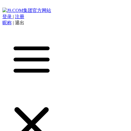
登录
|
注册
昵称
|
退出