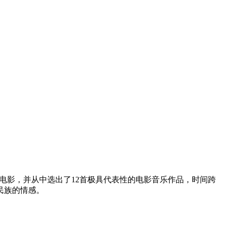
电影，并从中选出了12首极具代表性的电影音乐作品，时间跨
民族的情感。