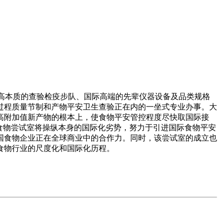
高本质的查验检疫步队、国际高端的先辈仪器设备及品类规格
过程质量节制和产物平安卫生查验正在内的一坐式专业办事。大
高附加值新产物的根本上，使食物平安管控程度尽快取国际接
食物尝试室将操纵本身的国际化劣势，努力于引进国际食物平安
国食物企业正在全球商业中的合作力。同时，该尝试室的成立也
食物行业的尺度化和国际化历程。