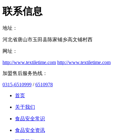
联系信息
地址：
河北省唐山市玉田县陈家铺乡高文铺村西
网址：
http://www.textiletime.com
http://www.textiletime.com
加盟售后服务热线：
0315-6510999
/
6510978
首页
关于我们
食品安全常识
食品安全资讯