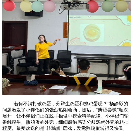
“若何不消打破鸡蛋，分辩生鸡蛋和熟鸡蛋呢？”杨静影的
问题激发了小伴侣们的强烈热闹会商，随后，“辨蛋尝试”顺次
展开，让小伴侣们正在脱手操做中摸索科学纪律。小伴侣们轮
番触摸生、熟鸡蛋的外壳，细细感触感染分歧鸡蛋外壳的粗拙
程度。最受欢送的是“转鸡蛋”逛戏，发觉熟鸡蛋转得又快又