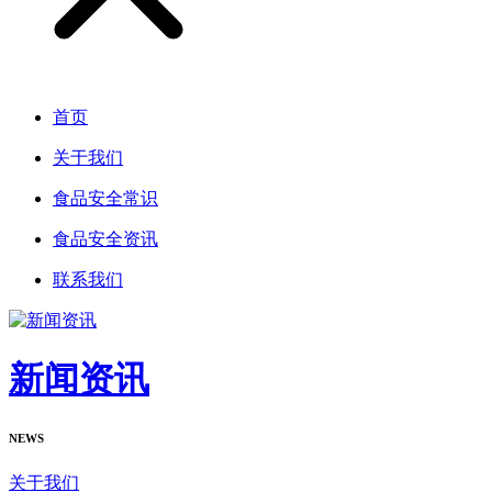
首页
关于我们
食品安全常识
食品安全资讯
联系我们
新闻资讯
NEWS
关于我们