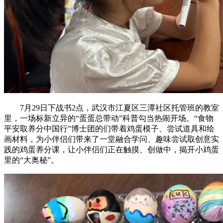
7月29日下战书2点，武汉市江夏区三潭社区托管班的教室
里，一场标新立异的“蛋蛋总带动”科普勾当热闹开场。“食物
平安取养分中国行”博士团的们带着鸡蛋模子、尝试道具和绘
画材料，为小伴侣们带来了一堂融合学问、趣味尝试取创意实
践的鸡蛋养分课，让小伴侣们正在触摸、创做中，揭开小鸡蛋
里的“大奥秘”。