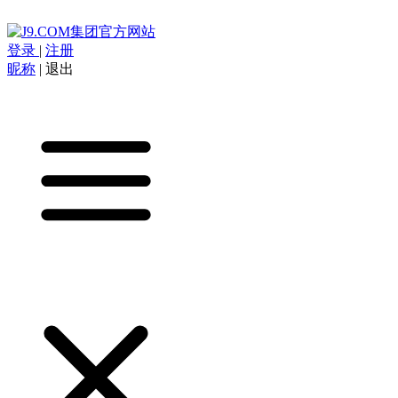
登录
|
注册
昵称
|
退出