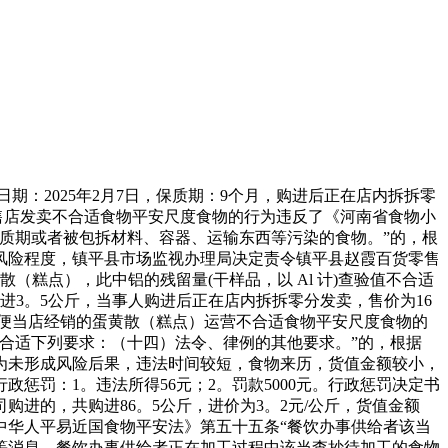
期：2025年2月7日，保质期：9个月，购进后正在店内拆拆零
零售店发卖不合适食物平安尺度食物的行为违反了《河南省食物小
质期或者被包拆材料、容器、运输东西等污染的食物。”的，根
风险程度，镇平县市场监视办理局决定责令镇平县赵霞百货零售
散（糕点），此中铝的残留量(干样品，以 Al 计)查验值不合适
进3。5公斤，当事人购进后正在店内拆拆零分发卖，售价为16
胜便当店经销的蛋黄散（糕点）运营不合适食物平安尺度食物的
合适下列要求：（十四）法令、律例的其他要求。”的，根据
为未形成风险后果，违法时间较短，食物来历，货值金额较小，
罚：1。违法所得56元；2。罚款5000元。行政惩罚决定书
司购进的，共购进86。5公斤，进价为3。2元/公斤，货值金额
《中华人平易近国食物平安法》第五十五条“餐饮办事供给者该当
等消息。餐饮办事供给者正在加工过程中该当查抄待加工的食物