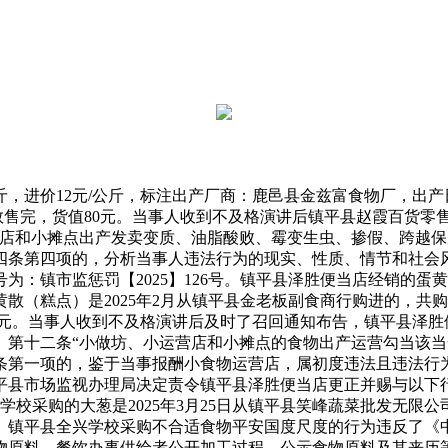
斤，进价12元/公斤，标注出产厂商：鹿邑县金兹富食物厂，出产日
已全数售完，货值80元。当事人收到不及格演讲后镇平县赵霞百货
营店和小摊点出产发卖变质、油脂酸败、霉变生虫、掺假、跨越保
四条第四项的，分析当事人违法行为的现实、性质、情节和社会
为：镇市监惩罚【2025】126号。镇平县泽胜便当店经销的蛋黄
（糕点）是2025年2月从镇平县金老板副食商行购进的，共购
56元。当事人收到不及格演讲后及时了召回通知布告，镇平县泽
》第十二条“小做坊、小运营店和小摊点的食物出产运营勾当该当
条第一项的，鉴于当事报酬小食物运营店，属初度违法且违法行
县市场监视办理局决定责令镇平县泽胜便当店更正并赐与以下行政惩
兴学校采购的大葱是2025年3月25日从镇平县笑峰蔬菜批发无限公
完毕。镇平县全兴学校采购不合适食物平安国度尺度的行为违反了
物原料。餐饮办事供给者公开加工过程，公示食物原料及其来历