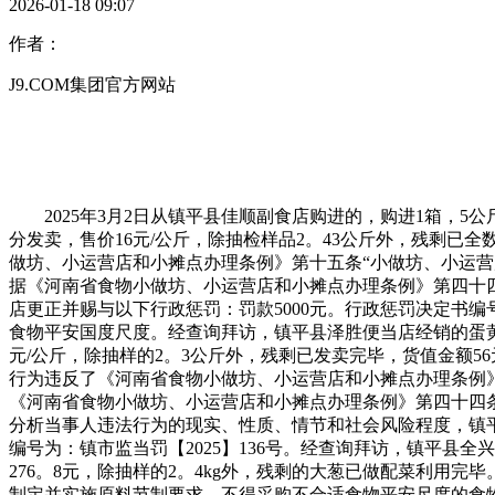
2026-01-18 09:07
作者：
J9.COM集团官方网站
2025年3月2日从镇平县佳顺副食店购进的，购进1箱，5公
分发卖，售价16元/公斤，除抽检样品2。43公斤外，残剩
做坊、小运营店和小摊点办理条例》第十五条“小做坊、小运
据《河南省食物小做坊、小运营店和小摊点办理条例》第四十
店更正并赐与以下行政惩罚：罚款5000元。行政惩罚决定书编号
食物平安国度尺度。经查询拜访，镇平县泽胜便当店经销的蛋黄散
元/公斤，除抽样的2。3公斤外，残剩已发卖完毕，货值金额
行为违反了《河南省食物小做坊、小运营店和小摊点办理条例
《河南省食物小做坊、小运营店和小摊点办理条例》第四十四
分析当事人违法行为的现实、性质、情节和社会风险程度，镇平
编号为：镇市监当罚【2025】136号。经查询拜访，镇平县全
276。8元，除抽样的2。4kg外，残剩的大葱已做配菜利用
制定并实施原料节制要求，不得采购不合适食物平安尺度的食