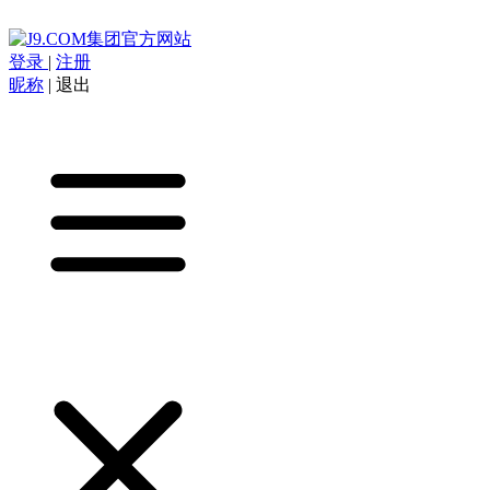
登录
|
注册
昵称
|
退出