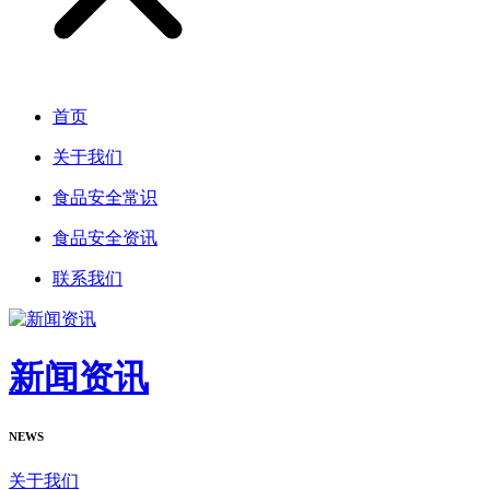
首页
关于我们
食品安全常识
食品安全资讯
联系我们
新闻资讯
NEWS
关于我们