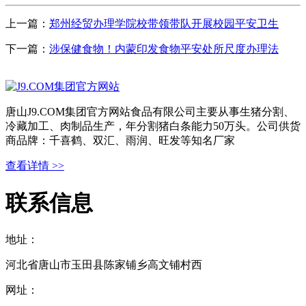
上一篇：
郑州经贸办理学院校带领带队开展校园平安卫生
下一篇：
涉保健食物！内蒙印发食物平安处所尺度办理法
唐山J9.COM集团官方网站食品有限公司主要从事生猪分割、
冷藏加工、肉制品生产，年分割猪白条能力50万头。公司供货
商品牌：千喜鹤、双汇、雨润、旺发等知名厂家
查看详情 >>
联系信息
地址：
河北省唐山市玉田县陈家铺乡高文铺村西
网址：