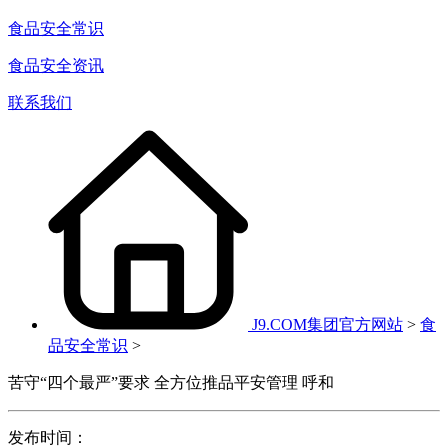
食品安全常识
食品安全资讯
联系我们
J9.COM集团官方网站
>
食
品安全常识
>
苦守“四个最严”要求 全方位推品平安管理 呼和
发布时间：