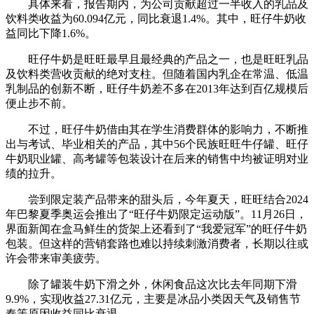
具体来看，报告期内，为公司贡献超过一半收入的乳品及
饮料类收益为60.094亿元，同比衰退1.4%。其中，旺仔牛奶收
益同比下降1.6%。
旺仔牛奶是旺旺最早且最经典的产品之一，也是旺旺乳品
及饮料类营收贡献的绝对支柱。但随着国内乳企在常温、低温
乳制品的创新不断，旺仔牛奶差不多在2013年达到百亿规模后
便止步不前。
不过，旺仔牛奶借由其在学生消费群体的影响力，不断推
出与考试、毕业相关的产品，其中56个民族旺旺牛仔罐、旺仔
牛奶职业罐、高考罐等包装设计在后来的销售中均被证明对业
绩的拉升。
尝到限定装产品带来的甜头后，今年夏天，旺旺结合2024
年巴黎夏季奥运会推出了“旺仔牛奶限定运动版”。11月26日，
界面新闻在盒马鲜生的货架上还看到了“我爱冠军”的旺仔牛奶
包装。但这样的营销套路也难以持续刺激消费者，长期以往或
许会带来审美疲劳。
除了罐装牛奶下滑之外，休闲食品这次比去年同期下滑
9.9%，实现收益27.31亿元，主要是冰品小类因天气及销售节
奏等原因收益同比衰退。