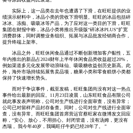
实际上，这一品类在去年也遭遇了下滑，在旺旺提供的业
绩演示材料中，冰品小类的营收下滑明显。旺旺的冰品包括碎
冰冰、冻痴、吸吸冰等产品，为了应对这一类目的下滑，旺旺
集团在财报中称，冰品小类将推出升级版“碎冰冰PLUS”扩宽
消费群体，同时调整业务组织、拓展与冰品批发经销商合作，
提升终端上架率。
冰品之外，旺旺休闲食品通过不断创新增加客户黏性，五
年内推出的新品占2024财年上半年休闲食品类收益超过20%，
例如渠道多元化发展带动浪味仙、吸吸糖收益创历史新高。此
外，海外市场持续拓展售卖品项，糖果小类和零食糕饼小类都
保持了快速增长势头。
而对于争议事件，截至发稿，旺旺集团尚没有对这一热点
事件给出最新的回应。11月23日凌晨，山东旺旺食品有限公司
就此事发表声明称，公司对生产线进行全面审查，没有异常；
公司已对留样产品封存备查。同时，公司对生产线进行全面审
查，没有异常。而旺旺集团首席营运官蔡旺家在微博发文回应
称，“安心、放心，不用担心。封闭管道，没有汤姆，更没有
杰瑞 。我今年40岁，我喝旺仔牛奶已经28年了。 ”